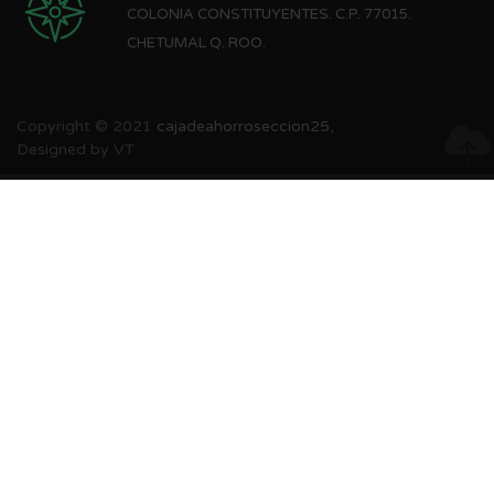
COLONIA CONSTITUYENTES. C.P. 77015.
CHETUMAL Q. ROO.
Copyright © 2021
cajadeahorroseccion25,
Designed by VT