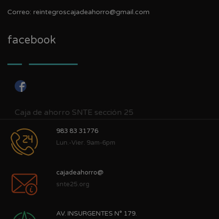
Correo: reintegroscajadeahorro@gmail.com
facebook
Caja de ahorro SNTE sección 25
983 83 31776
Lun.-Vier. 9am-6pm
cajadeahorro@
snte25.org
AV. INSURGENTES N° 179.